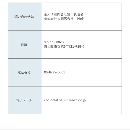
底させて実施及び維持し、継続的に改
７．個人情報の取扱いに関する苦情等問合せ
当社の個人情報の取扱いに関する苦情
せは、以下の窓口までお願いします。
〈 制定年月日 2007年7月24日 ／ 最終改定
2024年
株式会社古
トップマネジメント（代表取締役社長）
問い合わせ窓口