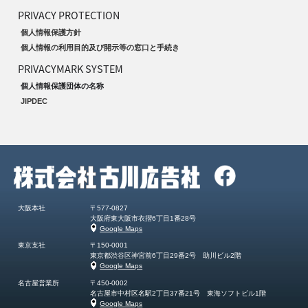
個人情報問合せ窓口責任者
問い合わせ先
株式会社古川広告社 岩崎
〒577－0823
住所
東大阪市衣摺6丁目1番28号
電話番号
06-6727-0601
電子メール
contact＠ad-furukawa.co.jp